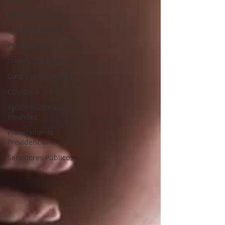
FGTS
Consulta Online
Professores
Direito Trabalhista
Data Comemorativa
COVID-19
Aposentadoria por
Invalidez
Planejamento
Previdenciário
Servidores Públicos