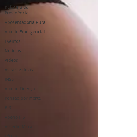
Reforma da
Previdência
Aposentadoria Rural
Auxílio Emergencial
Eventos
Notícias
Videos
Avisos e dicas
INSS
Auxílio-Doença
Pensão por morte
BPC
Abono PIS
Assédio Moral
Férias