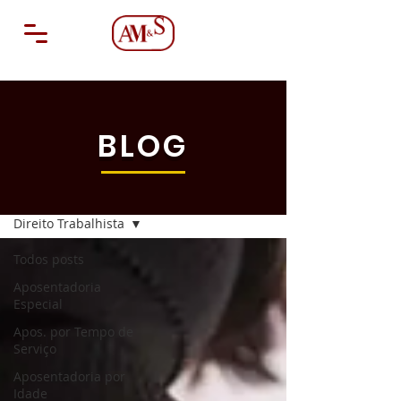
BLOG
Blog
Direito Trabalhista
Todos posts
Aposentadoria
Especial
Apos. por Tempo de
Serviço
Aposentadoria por
Idade