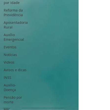
por Idade
Reforma da
Previdência
Aposentadoria
Rural
Auxílio
Emergencial
Eventos
Notícias
Videos
Avisos e dicas
INSS
Auxílio-
Doença
Pensão por
morte
BPC