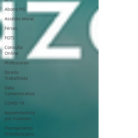
Abono PIS
Assédio Moral
Férias
FGTS
Consulta
Online
Professores
Direito
Trabalhista
Data
Comemorativa
COVID-19
Aposentadoria
por Invalidez
Planejamento
Previdenciário