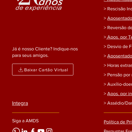
> Rescisão In
>
Aposentador
> Reversão d
>
Apos. por T
> Desvio de 
Já é nosso Cliente? Indique-nos
para seus amigos.
>
Aposentador
> Horas extras
Baixar Cartão Virtual
> Pensão por
> Auxílio-do
>
Apos. por i
Integra
> Assédio/Da
Siga a AMDS
Política de P
Perguntas Fr