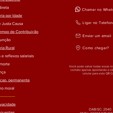
direta
Chamar no What
ia por Idade
Ligar no Telefon
e Justa Causa
empo de Contribuição
Enviar um email
Função
Como chegar?
ia Rural
 e reflexos salariais
 morte
Você pode salvar todas essas i
contato apenas apontando a c
ença
celular para este QR 
ncap. permanente
no moral
rivacidade
OAB/SC: 2540
equentes