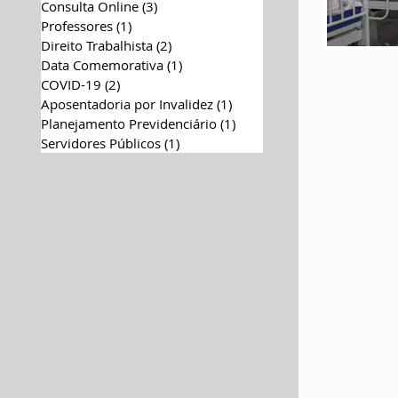
Consulta Online
(3)
3 posts
Professores
(1)
1 post
Direito Trabalhista
(2)
2 posts
Data Comemorativa
(1)
1 post
COVID-19
(2)
2 posts
Aposentadoria por Invalidez
(1)
1 post
Planejamento Previdenciário
(1)
1 post
Servidores Públicos
(1)
1 post