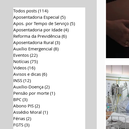
Todos posts
(114)
114 posts
Aposentadoria Especial
(5)
5 posts
Apos. por Tempo de Serviço
(5)
5 posts
Aposentadoria por Idade
(4)
4 posts
Reforma da Previdência
(6)
6 posts
Aposentadoria Rural
(3)
3 posts
Auxílio Emergencial
(8)
8 posts
Eventos
(22)
22 posts
Notícias
(75)
75 posts
Videos
(16)
16 posts
Avisos e dicas
(6)
6 posts
INSS
(12)
12 posts
Auxílio-Doença
(2)
2 posts
Pensão por morte
(1)
1 post
BPC
(3)
3 posts
Abono PIS
(2)
2 posts
Assédio Moral
(1)
1 post
Férias
(2)
2 posts
FGTS
(3)
3 posts