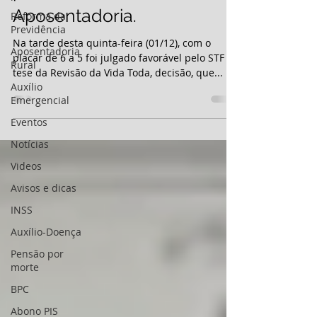
Aposentadoria.
Reforma da
Previdência
Na tarde desta quinta-feira (01/12), com o
Aposentadoria
placar de 6 a 5 foi julgado favorável pelo STF a
Rural
tese da Revisão da Vida Toda, decisão, que...
Auxílio
Emergencial
Eventos
Notícias
Videos
Avisos e dicas
INSS
Auxílio-Doença
Pensão por
morte
BPC
Abono PIS