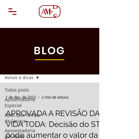
BLOG
Blog
Avisos e dicas
Todos posts
1 de dez. de 2022
2 min de leitura
Aposentadoria
Especial
APROVADA A REVISÃO DA
Apos. por Tempo
de Serviço
VIDA TODA: Decisão do STF
Aposentadoria
pode aumentar o valor da
por Idade