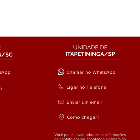
UNIDADE DE
E
ITAPETININGA/SP
S/SC
sApp
Chamar no WhatsApp
Ligar no Telefone
e
Enviar um email
Como chegar?
Você pode salvar todas essas informações
de contato apenas apontando a câmera do