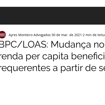
me
Sobre nós
Serviços
Para você
Blog
Ayres Monteiro Advogados
30 de mar. de 2021
2 min de leitu
BPC/LOAS: Mudança no 
renda per capita benefic
requerentes a partir de s