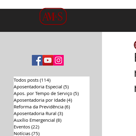
Ho
Todos posts
(114)
114 posts
Aposentadoria Especial
(5)
5 posts
Apos. por Tempo de Serviço
(5)
5 posts
Aposentadoria por Idade
(4)
4 posts
Reforma da Previdência
(6)
6 posts
Aposentadoria Rural
(3)
3 posts
Auxílio Emergencial
(8)
8 posts
Eventos
(22)
22 posts
Notícias
(75)
75 posts