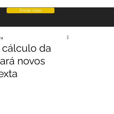
Enviar caso
ra
cálculo da
iará novos
exta