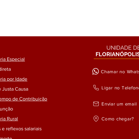
UNIDADE D
FLORIANÓPOLI
ia Especial
direta
Chamar no What
ia por Idade
Ligar no Telefon
e Justa Causa
empo de Contribuição
Enviar um email
Função
Como chegar?
ia Rural
 e reflexos salariais
 morte