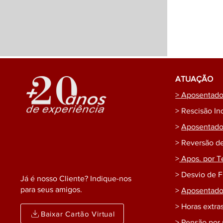
ATUAÇÃO
> Aposentador
> Rescisão In
>
Aposentador
> Reversão d
>
Apos. por T
> Desvio de 
Já é nosso Cliente? Indique-nos
para seus amigos.
>
Aposentador
> Horas extras
Baixar Cartão Virtual
> Pensão por