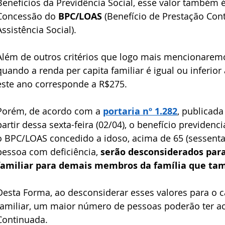
Benefícios da Previdência Social, esse valor também é
Concessão do 
BPC/LOAS
 (Benefício de Prestação Con
Assistência Social).
Além de outros critérios que logo mais mencionarem
quando a renda per capita familiar é igual ou inferior
este ano corresponde a R$275.
Porém, de acordo com a
portaria nº 1.282
, publicada
partir dessa sexta-feira (02/04), o benefício previden
o BPC/LOAS concedido a idoso, acima de 65 (sessenta 
pessoa com deficiência, 
serão desconsiderados para 
familiar para demais membros da família que t
Desta Forma, ao desconsiderar esses valores para o cá
familiar, um maior número de pessoas poderão ter ac
Continuada.