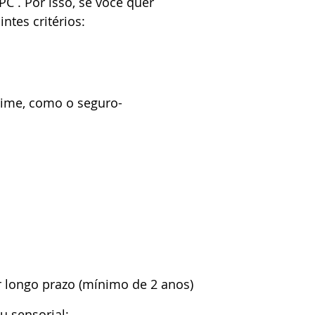
C . Por isso, se você quer 
ntes critérios:  
gime, como o seguro-
r longo prazo (mínimo de 2 anos) 
ou sensorial;