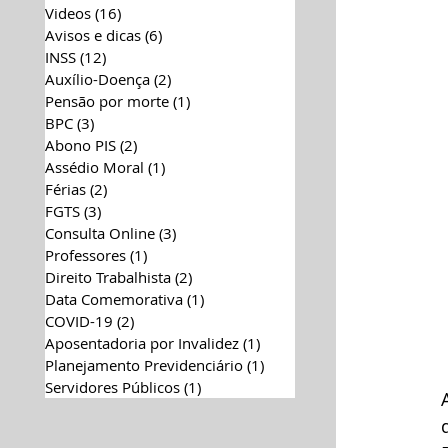
Videos
(16)
16 posts
Avisos e dicas
(6)
6 posts
INSS
(12)
12 posts
Auxílio-Doença
(2)
2 posts
Pensão por morte
(1)
1 post
BPC
(3)
3 posts
Abono PIS
(2)
2 posts
Assédio Moral
(1)
1 post
Férias
(2)
2 posts
FGTS
(3)
3 posts
Consulta Online
(3)
3 posts
Professores
(1)
1 post
Direito Trabalhista
(2)
2 posts
Data Comemorativa
(1)
1 post
COVID-19
(2)
2 posts
Aposentadoria por Invalidez
(1)
1 post
Planejamento Previdenciário
(1)
1 post
Servidores Públicos
(1)
1 post