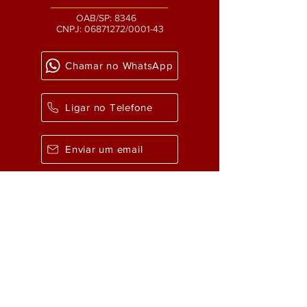
OAB/SP: 8346
CNPJ:
06871272
/0001-43
Chamar no WhatsApp
Ligar no Telefone
Enviar um email
Como chegar?
UNIDADE DE
FLORIANÓPOLIS/SC
OAB/SC: 2540
CNPJ:
23307.075
/0001-15