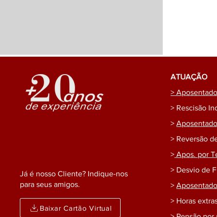
ATUAÇÃO
> Aposentador
> Rescisão In
>
Aposentador
> Reversão d
>
Apos. por T
> Desvio de 
Já é nosso Cliente? Indique-nos
para seus amigos.
>
Aposentador
> Horas extras
Baixar Cartão Virtual
> Pensão por