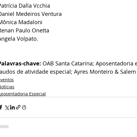
Patrícia Dalla Vcchia
Daniel Medeiros Ventura
Mônica Madaloni
Renan Paulo Onetta 
Angela Volpato.
Palavras-chave: 
OAB Santa Catarina; Aposentadoria e
laudos de atividade especial; Ayres Monteiro & Sale
Eventos
otícias
Aposentadoria Especial