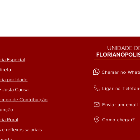
UNIDADE D
FLORIANÓPOLI
ia Especial
direta
Chamar no What
ia por Idade
Ligar no Telefon
e Justa Causa
empo de Contribuição
Enviar um email
Função
Como chegar?
ia Rural
 e reflexos salariais
 morte