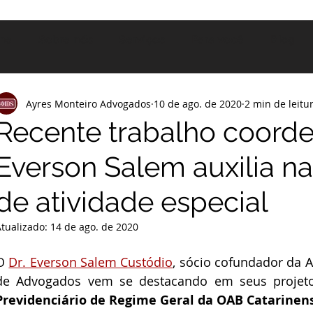
me
Sobre nós
Serviços
Para você
Blog
Ayres Monteiro Advogados
10 de ago. de 2020
2 min de leitu
Recente trabalho coorde
Everson Salem auxilia 
de atividade especial
Atualizado:
14 de ago. de 2020
O 
Dr. Everson Salem Custódio
, sócio cofundador da 
de Advogados vem se destacando em seus projeto
Previdenciário de Regime Geral da OAB Catarinen