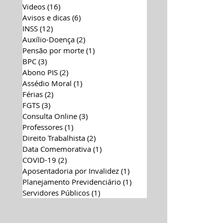
Videos
(16)
16 posts
Avisos e dicas
(6)
6 posts
INSS
(12)
12 posts
Auxílio-Doença
(2)
2 posts
Pensão por morte
(1)
1 post
BPC
(3)
3 posts
Abono PIS
(2)
2 posts
Assédio Moral
(1)
1 post
Férias
(2)
2 posts
FGTS
(3)
3 posts
Consulta Online
(3)
3 posts
Professores
(1)
1 post
Direito Trabalhista
(2)
2 posts
Data Comemorativa
(1)
1 post
COVID-19
(2)
2 posts
Aposentadoria por Invalidez
(1)
1 post
Planejamento Previdenciário
(1)
1 post
Servidores Públicos
(1)
1 post