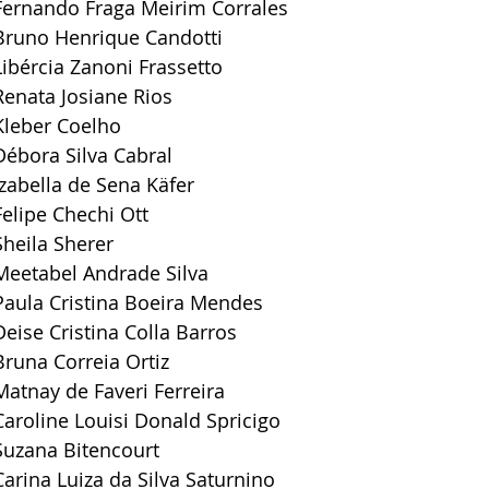
Fernando Fraga Meirim Corrales
Bruno Henrique Candotti
Libércia Zanoni Frassetto
Renata Josiane Rios
Kleber Coelho
Débora Silva Cabral
Izabella de Sena Käfer
Felipe Chechi Ott
Sheila Sherer
Meetabel Andrade Silva
Paula Cristina Boeira Mendes
Deise Cristina Colla Barros
Bruna Correia Ortiz
Matnay de Faveri Ferreira
Caroline Louisi Donald Spricigo
Suzana Bitencourt
Carina Luiza da Silva Saturnino