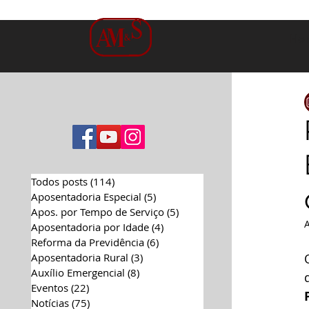
Ho
Todos posts
(114)
114 posts
Aposentadoria Especial
(5)
5 posts
Apos. por Tempo de Serviço
(5)
5 posts
Aposentadoria por Idade
(4)
4 posts
Reforma da Previdência
(6)
6 posts
Aposentadoria Rural
(3)
3 posts
Auxílio Emergencial
(8)
8 posts
Eventos
(22)
22 posts
Notícias
(75)
75 posts