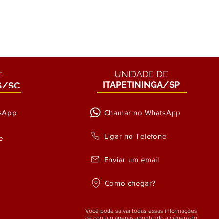
UNIDADE DE
E
ITAPETININGA/SP
S/SC
sApp
Chamar no WhatsApp
Ligar no Telefone
e
Enviar um email
Como chegar?
Você pode salvar todas essas informações
de contato apenas apontando a câmera do