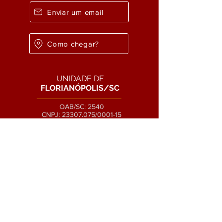
Enviar um email
Como chegar?
UNIDADE DE
FLORIANÓPOLIS/SC
OAB/SC: 2540
CNPJ:
23307.075
/0001-15
Chamar no WhatsApp
Ligar no Telefone
Enviar um email