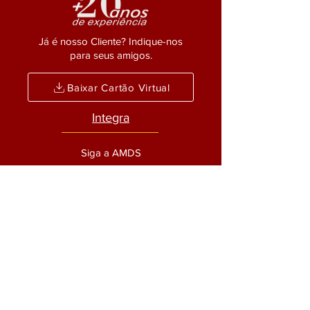
Já é nosso Cliente? Indique-nos
para seus amigos.
Baixar Cartão Virtual
Integra
Siga a AMDS
UNIDADE DE
ITAPETININGA/SP
OAB/SP: 8346
CNPJ:
06871272
/0001-43
Chamar no WhatsApp