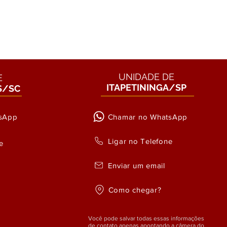
UNIDADE DE
E
ITAPETININGA/SP
S/SC
sApp
Chamar no WhatsApp
Ligar no Telefone
e
Enviar um email
Como chegar?
Você pode salvar todas essas informações
de contato apenas apontando a câmera do