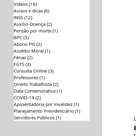
Videos
(16)
16 posts
Avisos e dicas
(6)
6 posts
INSS
(12)
12 posts
Auxílio-Doença
(2)
2 posts
Pensão por morte
(1)
1 post
BPC
(3)
3 posts
Abono PIS
(2)
2 posts
Assédio Moral
(1)
1 post
Férias
(2)
2 posts
FGTS
(3)
3 posts
Consulta Online
(3)
3 posts
Professores
(1)
1 post
Direito Trabalhista
(2)
2 posts
Data Comemorativa
(1)
1 post
COVID-19
(2)
2 posts
Aposentadoria por Invalidez
(1)
1 post
Planejamento Previdenciário
(1)
1 post
Servidores Públicos
(1)
1 post