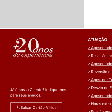
ATUAÇÃO
> Aposentador
> Rescisão In
>
Aposentador
> Reversão d
>
Apos. por T
> Desvio de 
Já é nosso Cliente? Indique-nos
para seus amigos.
>
Aposentador
> Horas extras
Baixar Cartão Virtual
> Pensão por