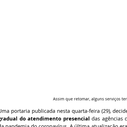
Assim que retomar, alguns serviços te
Uma portaria publicada nesta quarta-feira (29), deci
gradual do atendimento presencial
 das agências d
da pandemia do coronavírus. A última atualização era