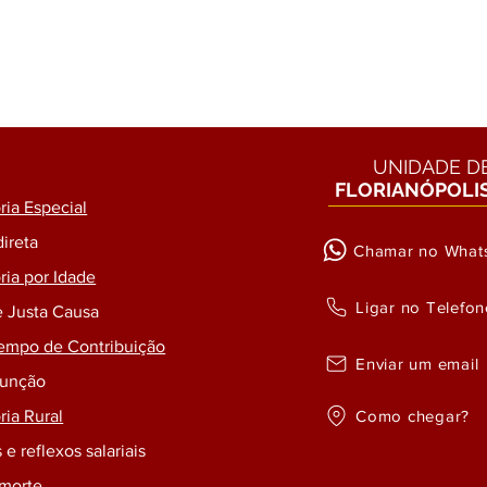
UNIDADE D
FLORIANÓPOLI
ia Especial
direta
Chamar no What
ia por Idade
Ligar no Telefon
e Justa Causa
empo de Contribuição
Enviar um email
Função
Como chegar?
ia Rural
 e reflexos salariais
 morte