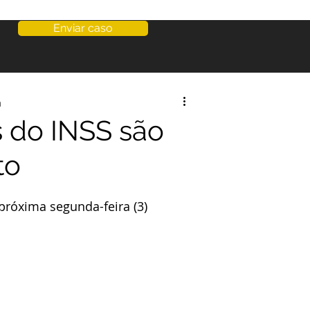
Enviar caso
a
 do INSS são
to
próxima segunda-feira (3)