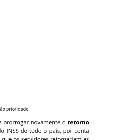
rão prioridade
de prorrogar novamente o 
retorno 
o INSS de todo o país, por conta 
 que os servidores retomariam as 