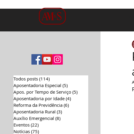
Ho
Todos posts
(114)
114 posts
Aposentadoria Especial
(5)
5 posts
Apos. por Tempo de Serviço
(5)
5 posts
Aposentadoria por Idade
(4)
4 posts
Reforma da Previdência
(6)
6 posts
Aposentadoria Rural
(3)
3 posts
Auxílio Emergencial
(8)
8 posts
Eventos
(22)
22 posts
Notícias
(75)
75 posts