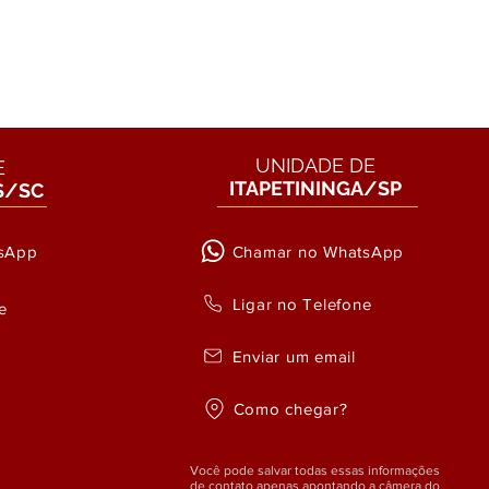
UNIDADE DE
E
ITAPETININGA/SP
S/SC
sApp
Chamar no WhatsApp
Ligar no Telefone
e
Enviar um email
Como chegar?
Você pode salvar todas essas informações
de contato apenas apontando a câmera do