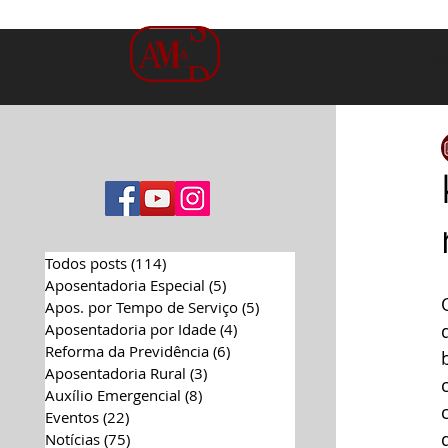
Ho
Todos posts
(114)
114 posts
Aposentadoria Especial
(5)
5 posts
Apos. por Tempo de Serviço
(5)
5 posts
Aposentadoria por Idade
(4)
4 posts
Reforma da Previdência
(6)
6 posts
Aposentadoria Rural
(3)
3 posts
Auxílio Emergencial
(8)
8 posts
Eventos
(22)
22 posts
Notícias
(75)
75 posts