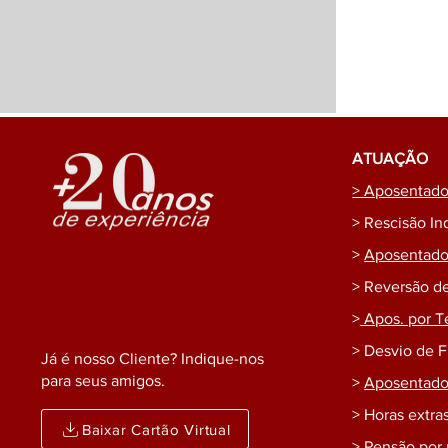
ATUAÇÃO
> Aposentador
> Rescisão In
>
Aposentador
> Reversão d
>
Apos. por T
> Desvio de 
Já é nosso Cliente? Indique-nos
para seus amigos.
>
Aposentador
> Horas extras
Baixar Cartão Virtual
> Pensão por