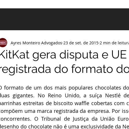
me
Sobre nós
Serviços
Para você
Blog
Ayres Monteiro Advogados
23 de set. de 2015
2 min de leitur
KitKat gera disputa e UE
registrada do formato d
O formato de um dos mais populares chocolates do
duas gigantes. No Reino Unido, a suíça Nestlé de
barrinhas estreitas de biscoito waffle cobertas com 
compõem uma marca registrada da empresa. Por isso
concorrentes. O Tribunal de Justiça da União Euro
desenho do chocolate não é uma exclusividade da Ne