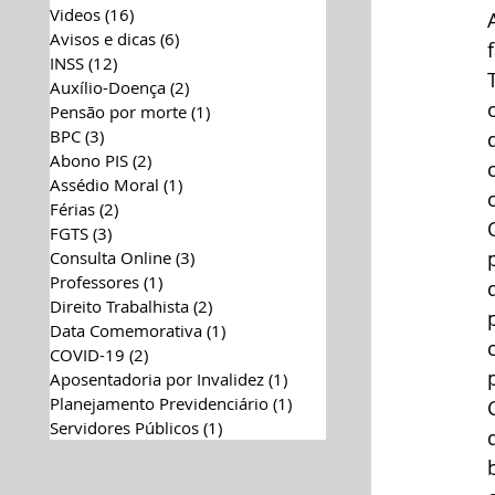
Videos
(16)
16 posts
Avisos e dicas
(6)
6 posts
INSS
(12)
12 posts
Auxílio-Doença
(2)
2 posts
Pensão por morte
(1)
1 post
BPC
(3)
3 posts
Abono PIS
(2)
2 posts
Assédio Moral
(1)
1 post
Férias
(2)
2 posts
FGTS
(3)
3 posts
Consulta Online
(3)
3 posts
Professores
(1)
1 post
Direito Trabalhista
(2)
2 posts
Data Comemorativa
(1)
1 post
COVID-19
(2)
2 posts
Aposentadoria por Invalidez
(1)
1 post
Planejamento Previdenciário
(1)
1 post
Servidores Públicos
(1)
1 post