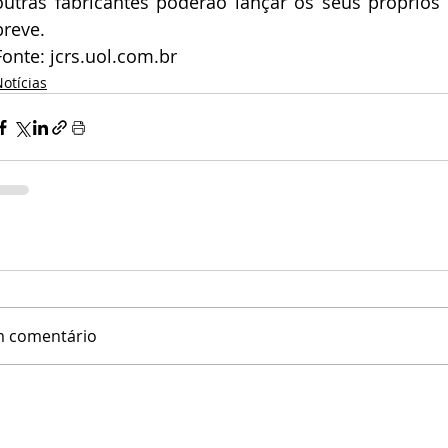
outras fabricantes poderão lançar os seus próprios
breve.
Fonte: 
jcrs.uol.com.br
otícias
m comentário