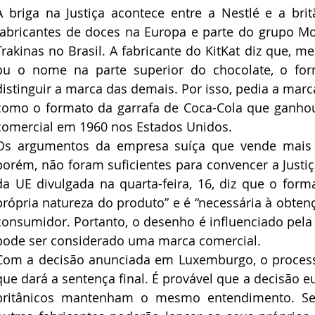
A briga na Justiça acontece entre a Nestlé e a bri
fabricantes de doces na Europa e parte do grupo Mo
Trakinas no Brasil. A fabricante do KitKat diz que,
ou o nome na parte superior do chocolate, o form
distinguir a marca das demais. Por isso, pedia a marc
como o formato da garrafa de Coca-Cola que ganhou
comercial em 1960 nos Estados Unidos.
Os argumentos da empresa suíça que vende mais d
porém, não foram suficientes para convencer a Justiç
da UE divulgada na quarta-feira, 16, diz que o form
própria natureza do produto” e é “necessária à obtenç
consumidor. Portanto, o desenho é influenciado pela
pode ser considerado uma marca comercial.
Com a decisão anunciada em Luxemburgo, o processo 
que dará a sentença final. É provável que a decisão 
britânicos mantenham o mesmo entendimento. Se 