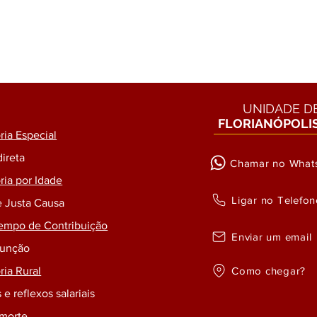
UNIDADE D
FLORIANÓPOLI
ia Especial
direta
Chamar no What
ia por Idade
Ligar no Telefon
e Justa Causa
empo de Contribuição
Enviar um email
Função
Como chegar?
ia Rural
 e reflexos salariais
 morte