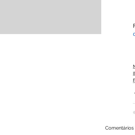
N
F
Comentários