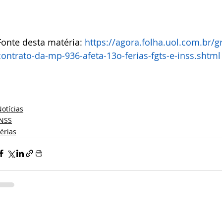
Fonte desta matéria: 
https://agora.folha.uol.com.br/
contrato-da-mp-936-afeta-13o-ferias-fgts-e-inss.shtml
otícias
INSS
érias