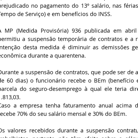
prejudicado no pagamento do 13º salário, nas férias
Tempo de Serviço) e em benefícios do INSS.
A MP (Medida Provisória) 936 publicada em abril p
permitiu a suspensão temporária de contratos e a re
intenção desta medida é diminuir as demissões ger
econômica durante a quarentena.
Durante a suspensão de contratos, que pode ser de a
de 60 dias) o funcionário recebe o BEm (benefício e
parcela do seguro-desemprego à qual ele teria dir
1.813,03.
Caso a empresa tenha faturamento anual acima d
recebe 70% do seu salário mensal e 30% do BEm.
Os valores recebidos durante a suspensão contratu