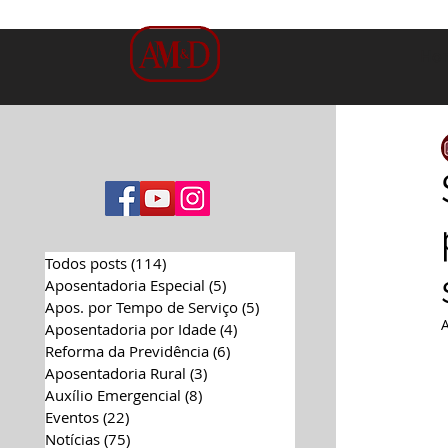
Ho
Todos posts
(114)
114 posts
Aposentadoria Especial
(5)
5 posts
Apos. por Tempo de Serviço
(5)
5 posts
Aposentadoria por Idade
(4)
4 posts
Reforma da Previdência
(6)
6 posts
Aposentadoria Rural
(3)
3 posts
Auxílio Emergencial
(8)
8 posts
Eventos
(22)
22 posts
Notícias
(75)
75 posts