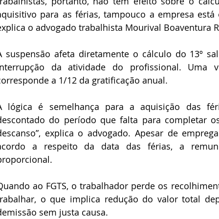
trabalhistas, portanto, não têm efeito sobre o cálc
aquisitivo para as férias, tampouco a empresa está 
explica o advogado trabalhista Mourival Boaventura R
A suspensão afeta diretamente o cálculo do 13º sal
interrupção da atividade do profissional. Uma 
corresponde a 1/12 da gratificação anual.
A lógica é semelhança para a aquisição das fér
descontado do período que falta para completar os
descanso”, explica o advogado. Apesar de empreg
acordo a respeito da data das férias, a remune
proporcional.
Quando ao FGTS, o trabalhador perde os recolhimen
trabalhar, o que implica redução do valor total d
demissão sem justa causa.