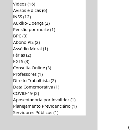
Videos
(16)
16 posts
Avisos e dicas
(6)
6 posts
INSS
(12)
12 posts
Auxílio-Doença
(2)
2 posts
Pensão por morte
(1)
1 post
BPC
(3)
3 posts
Abono PIS
(2)
2 posts
Assédio Moral
(1)
1 post
Férias
(2)
2 posts
FGTS
(3)
3 posts
Consulta Online
(3)
3 posts
Professores
(1)
1 post
Direito Trabalhista
(2)
2 posts
Data Comemorativa
(1)
1 post
COVID-19
(2)
2 posts
Aposentadoria por Invalidez
(1)
1 post
Planejamento Previdenciário
(1)
1 post
Servidores Públicos
(1)
1 post