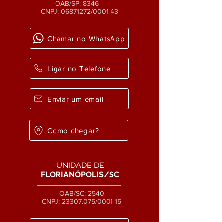
OAB/SP: 8346
CNPJ:
06871272
/0001-43
Chamar no WhatsApp
Ligar no Telefone
Enviar um email
Como chegar?
UNIDADE DE
FLORIANÓPOLIS/SC
OAB/SC: 2540
CNPJ:
23307.075
/0001-15