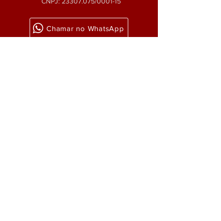
CNPJ:
23307.075
/0001-15
Chamar no WhatsApp
Ligar no Telefone
Enviar um email
Como chegar?
ATUAÇÃO
> Aposentadoria Especial
> Rescisão Indireta
>
Aposentadoria por Idade
> Reversão de Justa Causa