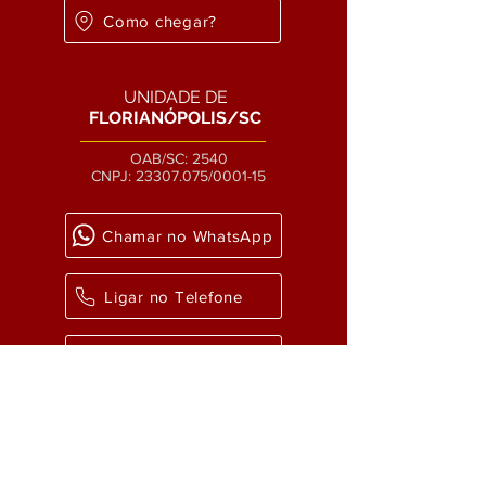
Como chegar?
UNIDADE DE
FLORIANÓPOLIS/SC
OAB/SC: 2540
CNPJ:
23307.075
/0001-15
Chamar no WhatsApp
Ligar no Telefone
Enviar um email
Como chegar?