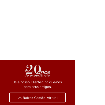
decisivo, do Min.
comparece a posse do
de...
conselho federal da
OAB em Brasília.
Já é nosso Cliente? Indique-nos
para seus amigos.
Baixar Cartão Virtual