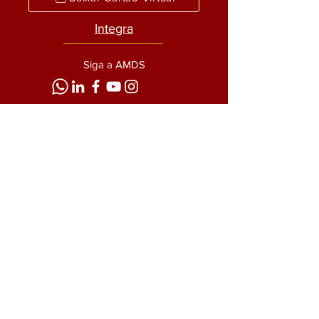
Integra
Siga a AMDS
UNIDADE DE
ITAPETININGA/SP
OAB/SP: 8346
CNPJ:
06871272
/0001-43
Chamar no WhatsApp
Ligar no Telefone
Enviar um email