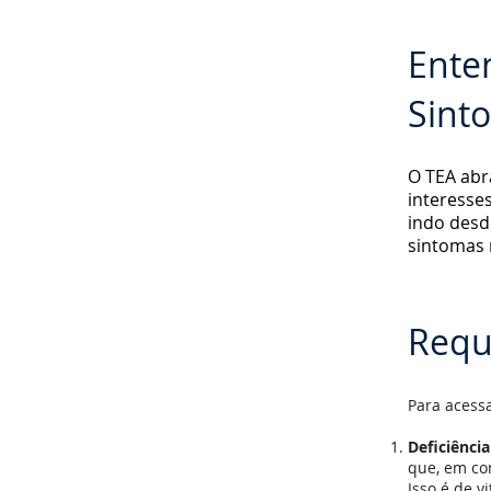
Ente
Sint
O TEA abr
interesses
indo desde
sintomas 
Requi
Para acessa
Deficiência
que, em con
Isso é de v