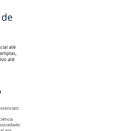
 de
ial até
 amplas,
ivo até
o
essenciais:
ciência
 sociedade.
ial aos