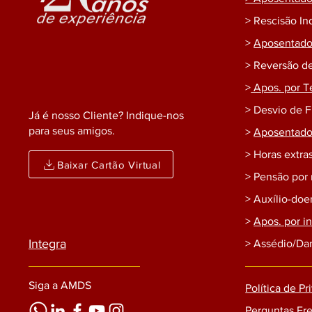
> Rescisão In
>
Aposentador
> Reversão d
>
Apos. por T
> Desvio de 
Já é nosso Cliente? Indique-nos
para seus amigos.
>
Aposentador
> Horas extras
Baixar Cartão Virtual
> Pensão por
> Auxílio-do
>
Apos. por i
Integra
> Assédio/Da
Siga a AMDS
Política de P
Perguntas Fr