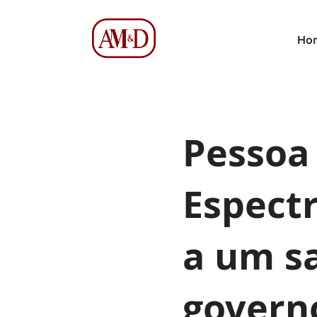
Ho
Pessoa
Espectr
a um s
govern