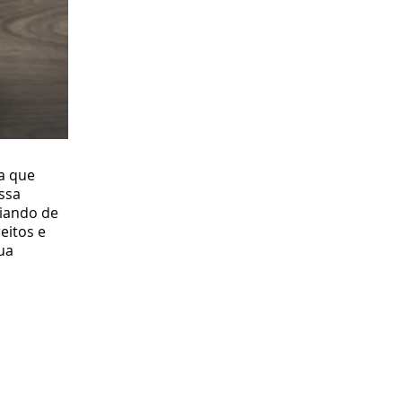
a que
ssa
riando de
eitos e
ua