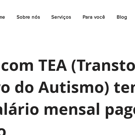
me
Sobre nós
Serviços
Para você
Blog
 com TEA (Transt
o do Autismo) te
alário mensal pag
o