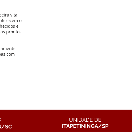
ira vital
 oferecem o
nhecidos e
tas prontos
enamente
soas com
UNIDADE DE
E
ITAPETININGA/SP
S/SC