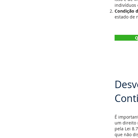
indivíduos
Condição 
estado de 
Q
Desv
Cont
É important
um direito 
pela Lei 8
que não di