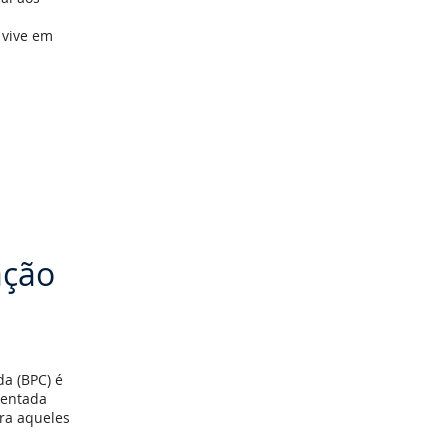
 vive em
ação
da (BPC) é
mentada
ara aqueles