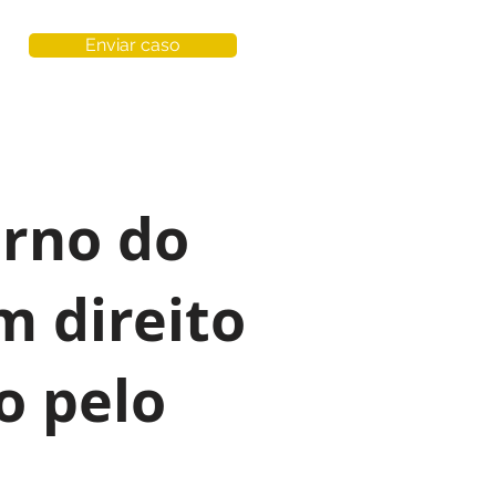
Enviar caso
orno do
m direito
o pelo