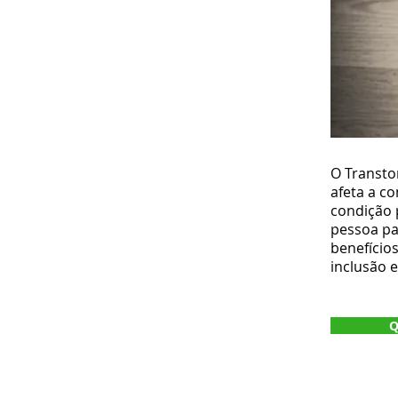
O Transto
afeta a c
condição 
pessoa par
benefício
inclusão 
Q