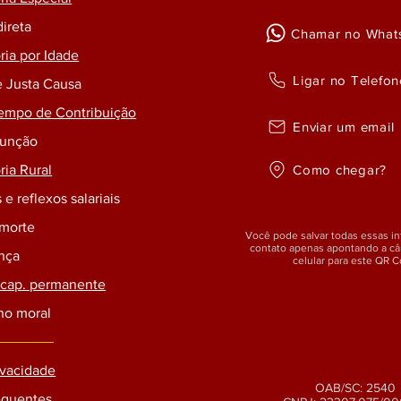
direta
Chamar no What
ia por Idade
Ligar no Telefon
e Justa Causa
empo de Contribuição
Enviar um email
Função
Como chegar?
ia Rural
 e reflexos salariais
 morte
Você pode salvar todas essas i
contato apenas apontando a c
ença
celular para este QR 
ncap. permanente
no moral
rivacidade
OAB/SC: 2540
equentes