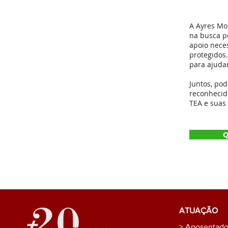
A Ayres Mo
na busca p
apoio nece
protegidos
para ajuda
Juntos, po
reconhecid
TEA e suas 
Q
ATUAÇÃO
> Aposentador