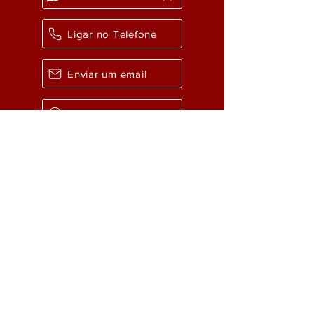
Ligar no Telefone
Enviar um email
Como chegar?
ATUAÇÃO
> Aposentadoria Especial
> Rescisão Indireta
>
Aposentadoria por Idade
> Reversão de Justa Causa
>
Apos. por Tempo de Contribuição
> Desvio de Função