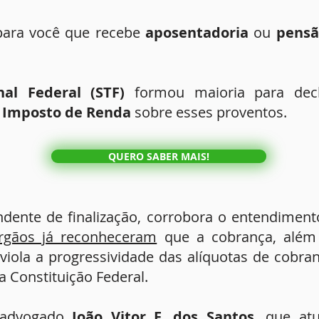
para você que recebe
aposentadoria
ou
pensã
al Federal (STF)
formou maioria para decla
 Imposto de Renda
sobre esses proventos.
QUERO SABER MAIS!
ndente de finalização, corrobora o entendiment
rgãos já reconheceram
que a cobrança, além d
 viola a progressividade das alíquotas de cobra
a Constituição Federal.
 advogado
João Vitor F. dos Santos
, que a