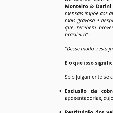
Monteiro & Darini
mensais impõe aos ap
mais gravosa e despr
que recebem proven
brasileiro
".
"
Desse modo, resta ju
E o que isso signifi
Se o julgamento se c
Exclusão da cobr
aposentadorias, cujo
Restituição dos v