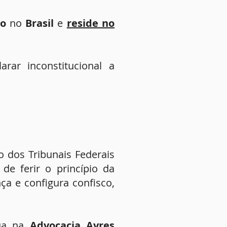
o
no
Brasil
e
reside no
rar inconstitucional a
o dos Tribunais Federais
e ferir o princípio da
nça e configura confisco,
tua na
Advocacia Ayres