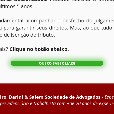
ltimos 5 anos.
damental acompanhar o desfecho do julgamen
da para garantir seus direitos. Mas, ao que tud
to de isenção do tributo.
ais?
Clique no botão abaixo.
QUERO SABER MAIS!
iro, Darini & Salem Sociedade de Advogados -
Espe
previdenciário e trabalhista com +de 20 anos de experiê