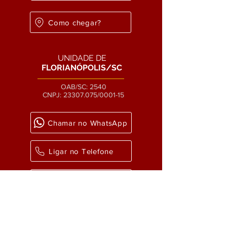
Como chegar?
UNIDADE DE
FLORIANÓPOLIS/SC
OAB/SC: 2540
CNPJ:
23307.075
/0001-15
Chamar no WhatsApp
Ligar no Telefone
Enviar um email
Como chegar?