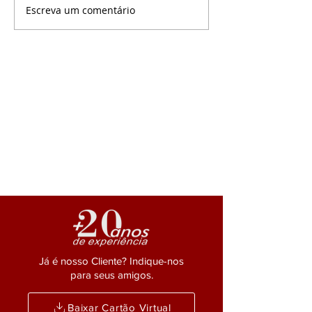
da Vida Toda com
Escreva um comentário
Everson Salem
decisivo, do Min.
comparece a posse do
de...
conselho federal da
OAB em Brasília.
Já é nosso Cliente? Indique-nos
para seus amigos.
Baixar Cartão Virtual