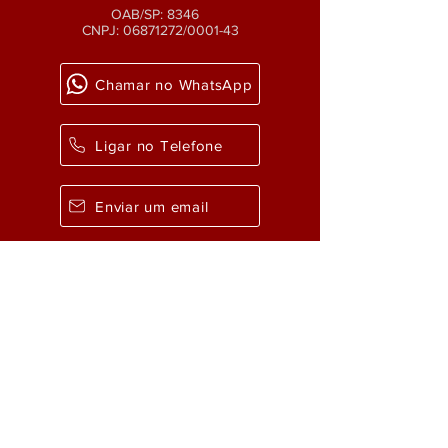
OAB/SP: 8346
CNPJ:
06871272
/0001-43
Chamar no WhatsApp
Ligar no Telefone
Enviar um email
Como chegar?
UNIDADE DE
FLORIANÓPOLIS/SC
OAB/SC: 2540
CNPJ:
23307.075
/0001-15