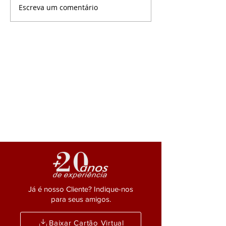
da Vida Toda com
Escreva um comentário
Everson Salem
decisivo, do Min.
comparece a posse do
de...
conselho federal da
OAB em Brasília.
Já é nosso Cliente? Indique-nos
para seus amigos.
Baixar Cartão Virtual