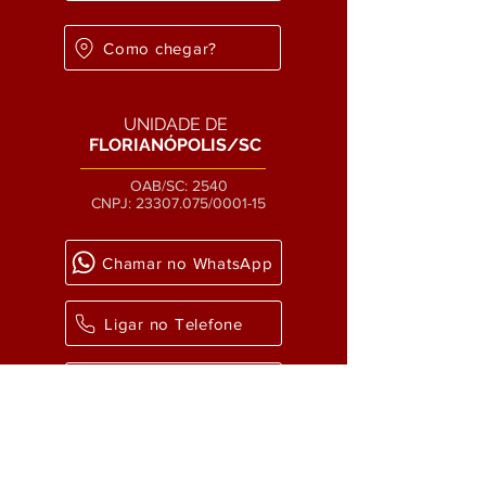
Como chegar?
UNIDADE DE
FLORIANÓPOLIS/SC
OAB/SC: 2540
CNPJ:
23307.075
/0001-15
Chamar no WhatsApp
Ligar no Telefone
Enviar um email
Como chegar?