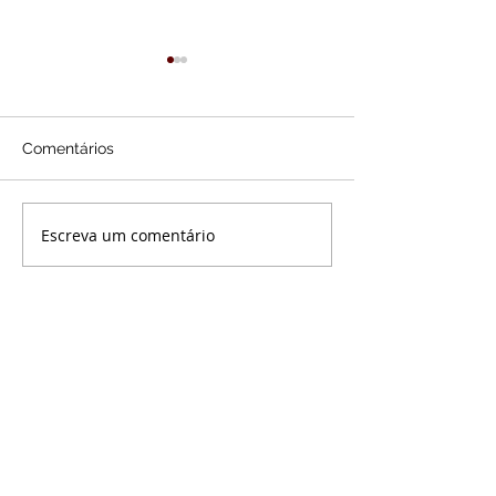
[APROVADA] Te
REVISÃO DA VI
Decisão do ST
Na madrugada des
aumentar o val
Comentários
feira (25), foi julg
Aposentadoria.
favorável a tese 
da Vida Toda com
Escreva um comentário
Dr. Fabiano toma posse
decisivo, do Min.
como Presidente da
de...
Comissão de Dir.
Previdenciário da 43°
subseção da OAB/SP