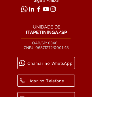
Siga a AMDS
UNIDADE DE
ITAPETININGA/SP
OAB/SP: 8346
CNPJ:
06871272
/0001-43
Chamar no WhatsApp
Ligar no Telefone
Enviar um email
Como chegar?