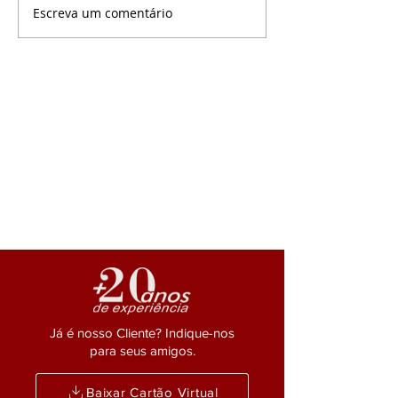
da Vida Toda com
Escreva um comentário
Everson Salem
decisivo, do Min.
comparece a posse do
de...
conselho federal da
OAB em Brasília.
Já é nosso Cliente? Indique-nos
para seus amigos.
Baixar Cartão Virtual