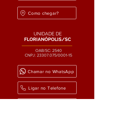
Como chegar?
UNIDADE DE
FLORIANÓPOLIS/SC
OAB/SC: 2540
CNPJ:
23307.075
/0001-15
Chamar no WhatsApp
Ligar no Telefone
Enviar um email
Como chegar?